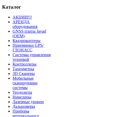
Каталог
АКЦИИ!!!
АРЕНДА
оборудования
GNSS платы Javad
(OEM)
Квадрокоптеры
Приемники GPS/
ГЛОНАСС
Системы управления
техникой
Контроллеры
Тахеометры
3D Сканеры
Мобильные
сканирующие
системы
Теодолиты
Нивелиры
Лазерные уровни
Дальномеры
Приборы
вертикального