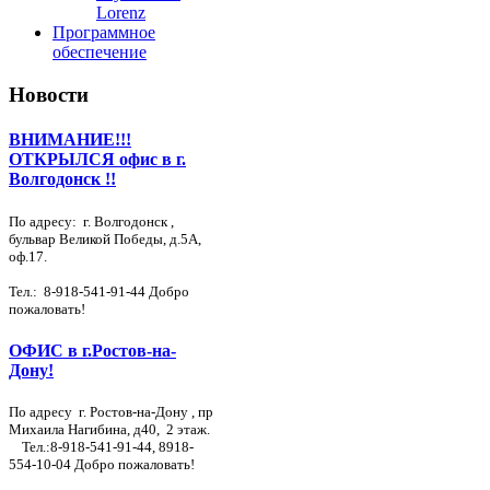
Lorenz
Программное
обеспечение
Новости
ВНИМАНИЕ!!!
ОТКРЫЛСЯ офис в г.
Волгодонск !!
По адресу: г. Волгодонск ,
бульвар Великой Победы, д.5А,
оф.17.
Тел.:
8-918-541-91-44
Добро
пожаловать!
ОФИС в г.Ростов-на-
Дону!
По адресу г. Ростов-на-Дону , пр
Михаила Нагибина, д40, 2 этаж.
Тел.:
8-918-541-91-44
,
8918-
554-10-04
Добро пожаловать!