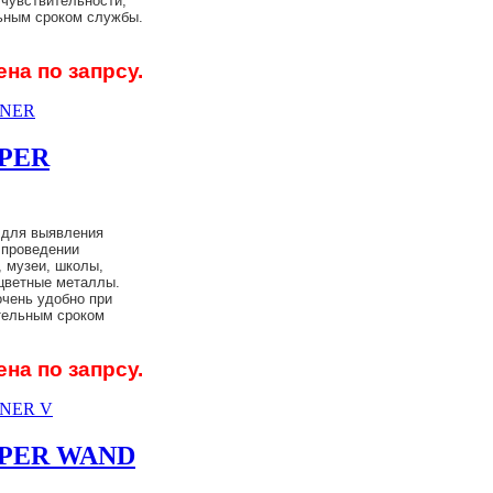
 чувствительности,
ьным сроком службы.
ена по запрсу.
NNER
UPER
для выявления
 проведении
, музеи, школы,
 цветные металлы.
очень удобно при
тельным сроком
ена по запрсу.
NNER V
UPER WAND