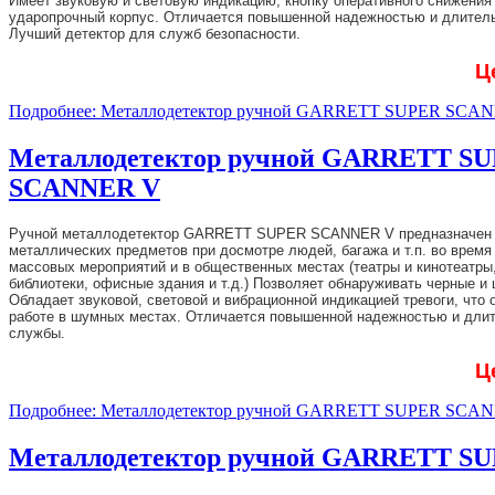
Имеет звуковую и световую индикацию, кнопку оперативного снижения
ударопрочный корпус. Отличается повышенной надежностью и длител
Лучший детектор для служб безопасности.
Ц
Подробнее: Металлодетектор ручной GARRETT SUPER SCA
Металлодетектор ручной GARRETT S
SCANNER V
Ручной металлодетектор GARRETT SUPER SCANNER V предназначен 
металлических предметов при досмотре людей, багажа и т.п. во время
массовых мероприятий и в общественных местах (театры и кинотеатры
библиотеки, офисные здания и т.д.) Позволяет обнаруживать черные и
Обладает звуковой, световой и вибрационной индикацией тревоги, что 
работе в шумных местах. Отличается повышенной надежностью и дли
службы.
Ц
Подробнее: Металлодетектор ручной GARRETT SUPER SCA
Металлодетектор ручной GARRETT S