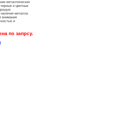
ния металлических
 черные и цветные
хорошую
 наличия металла:
я внимания
жностью и
ена по запрсу.
D