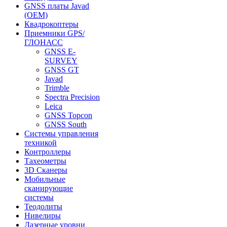
GNSS платы Javad
(OEM)
Квадрокоптеры
Приемники GPS/
ГЛОНАСС
GNSS E-
SURVEY
GNSS GT
Javad
Trimble
Spectra Precision
Leica
GNSS Topcon
GNSS South
Системы управления
техникой
Контроллеры
Тахеометры
3D Сканеры
Мобильные
сканирующие
системы
Теодолиты
Нивелиры
Лазерные уровни